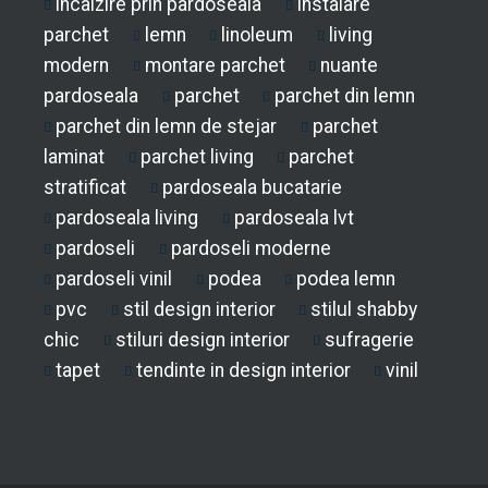
incalzire prin pardoseala
instalare
parchet
lemn
linoleum
living
modern
montare parchet
nuante
pardoseala
parchet
parchet din lemn
parchet din lemn de stejar
parchet
laminat
parchet living
parchet
stratificat
pardoseala bucatarie
pardoseala living
pardoseala lvt
pardoseli
pardoseli moderne
pardoseli vinil
podea
podea lemn
pvc
stil design interior
stilul shabby
chic
stiluri design interior
sufragerie
tapet
tendinte in design interior
vinil