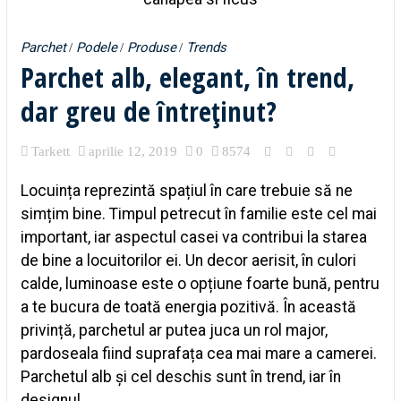
Parchet
Podele
Produse
Trends
Parchet alb, elegant, în trend,
dar greu de întreținut?
Tarkett
aprilie 12, 2019
0
8574
Locuința reprezintă spațiul în care trebuie să ne
simțim bine. Timpul petrecut în familie este cel mai
important, iar aspectul casei va contribui la starea
de bine a locuitorilor ei. Un decor aerisit, în culori
calde, luminoase este o opțiune foarte bună, pentru
a te bucura de toată energia pozitivă. În această
privință, parchetul ar putea juca un rol major,
pardoseala fiind suprafața cea mai mare a camerei.
Parchetul alb și cel deschis sunt în trend, iar în
designul ...