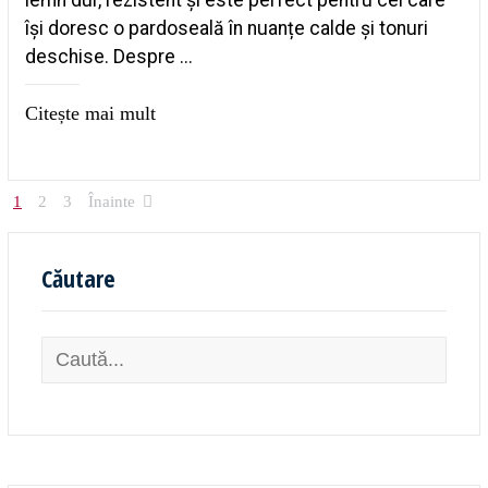
își doresc o pardoseală în nuanțe calde și tonuri
deschise. Despre ...
Citește mai mult
1
2
3
Înainte
Căutare