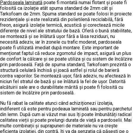
Pardoseala laminată
poate fi montată numai flotant și poate fi
folosită ca izolație atât spuma standard de 2mm cât și
Tarkofoam de 2mm. Spuma standard se poate folosi în proiecte
rezidențiale și este realizată din polietilenă reciclabilă, fără
freon, asigură izolație termică, acustică și corectează micile
diferențe de nivel ale stratului de bază. Oferă o bună stabilitate,
se montează și se înlătură ușor fără a lăsa reziduuri, nu
necesită adeziv, iar în zonele cu trafic moderat, pardoseala
poate fi utilizată imediat după montare. Este important de
menționat faptul că reduce zgomotul de impact, asigură un plus
de confort la călcare și se poate utiliza și cu sistem de încălzire
prin pardoseală. Față de spuma standard, Tarkofoam prezintă o
structură celulară închisă și joacă astfel și rolul de barieră
contra vaporilor. Se montează ușor, fără adeziv, nu afectează în
niciun fel stratul de bază și se înlătură la fel de ușor. Datorită
alcătuirii sale are o durabilitate mărită și poate fi folosită cu
sistem de încălzire prin pardoseală.
Nu fă rabat la calitate atunci când achiziționezi izolația,
indiferent că este pentru podeaua laminată sau pentru parchetul
din lemn. După cum ai văzut mai sus îți poate îmbunătăți radical
calitatea vieții și poate prelungi durata de viață a pardoselii. Mai
multe combinații și suprapuneri de materiale nu va crește
eficiența izolației, din contră, îți va da senzația că pășești pe o