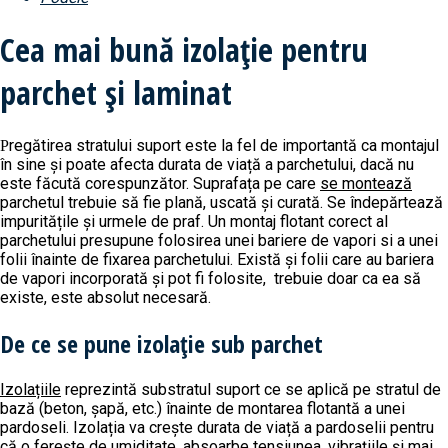
Cea mai bună izolație pentru
parchet și laminat
Pregătirea stratului suport este la fel de importantă ca montajul
în sine și poate afecta durata de viață a parchetului, dacă nu
este făcută corespunzător. Suprafața pe care
se montează
parchetul trebuie să fie plană, uscată și curată. Se îndepărtează
impuritățile și urmele de praf. Un montaj flotant corect al
parchetului presupune folosirea unei bariere de vapori si a unei
folii înainte de fixarea parchetului. Există și folii care au bariera
de vapori incorporată și pot fi folosite, trebuie doar ca ea să
existe, este absolut necesară.
De ce se pune izolație sub parchet
Izolațiile
reprezintă substratul suport ce se aplică pe stratul de
bază (beton, șapă, etc.) înainte de montarea flotantă a unei
pardoseli. Izolația va crește durata de viață a pardoselii pentru
că o ferește de umiditate, absoarbe tensiunea, vibrațiile și mai