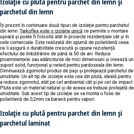
Izolație cu plută pentru parchet din lemn și
parchetul din lemn
Îți prezint în continuare două tipuri de izolație pentru parchetul
din lemn.
Tarkoflex este o izolație unică
ce permite o montare
ușoară și poate fi folosită atât în proiecte rezidențiale cât și în
cele comerciale. Este realizată din spumă de polietilenă ceea
ce îi asigură o durabilitate crescută și opune rezistență
efectului de îmbătrânire de până la 50 de ani. Reduce
proeminențele sau adânciturile de mici dimensiuni și creează un
suport solid, funcțional și neted pentru pardoseala din lemn.
Diminuează zgomotul produs de pași și protejează parchetul de
umiditate. Un alt tip de izolație este cea din plută, ideală pentru
a reduce zgomotul, atât pe cel ambiental cât și pe cel de impact.
Pluta este un material natural și de aceea ea trebuie protejată de
umiditate. Sub acest tip de izolație se va monta o folie de
polietilenă de 0,2mm ca barieră pentru vapori.
Izolație cu plută pentru parchet din lemn și
parchetul laminat