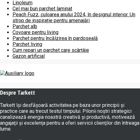
Linoleum
Cel mai bun parchet laminat
Peach Fuzz, culoarea anului 2024, în designul interior. Un
strop de inspirație pentru amenajări
Parchet alb
Covoare pentru living
Parchet pentru încălzirea în pardoseală
Parchet living
Cum repari un parchet care scârțâie
Gazon artificial
Despre Tarkett
Tarkett îşi desfăşoară activitatea pe baza unor principii şi
practice care au trecut testul timpului. Pilonii noştri strategici
canalizează energia noastră creativă şi productivă, motivează
angajaţii şi excelenţa pentru a oferi servicii clienţilor din întreaga
lume.