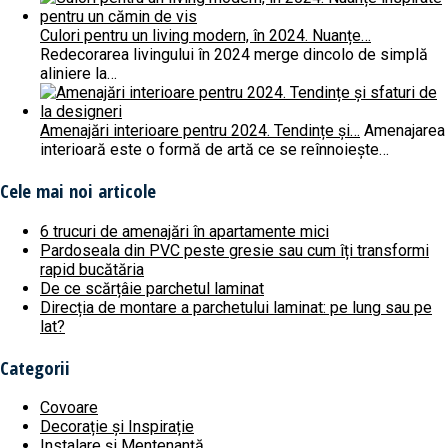
Culori pentru un living modern, în 2024. Nuanțe…
Redecorarea livingului în 2024 merge dincolo de simplă
aliniere la…
Amenajări interioare pentru 2024. Tendințe și…
Amenajarea
interioară este o formă de artă ce se reînnoiește…
Cele mai noi articole
6 trucuri de amenajări în apartamente mici
Pardoseala din PVC peste gresie sau cum îți transformi
rapid bucătăria
De ce scărțâie parchetul laminat
Direcția de montare a parchetului laminat: pe lung sau pe
lat?
Categorii
Covoare
Decorație și Inspirație
Instalare și Mentenanță