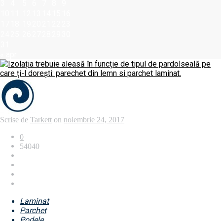
3
4
5
6
7
8
9
10
11
12
13
14
15
16
17
18
19
20
21
22
23
24
25
26
27
28
29
30
31
« apr.
Scrise de
Tarkett
on
noiembrie 24, 2017
0
54040
Laminat
Parchet
Podele