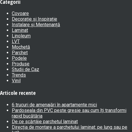
Categorii
Covoare
Decorație și Inspirație
Instalare și Mentenanță
Laminat
Linoleum
LVT
Mochetă
Parchet
Podele
Produse
Studii de Caz
Trends
Vinil
Articole recente
6 trucuri de amenajări în apartamente mici
Pardoseala din PVC peste gresie sau cum îți transformi
rapid bucătăria
De ce scărțâie parchetul laminat
Direcția de montare a parchetului laminat: pe lung sau pe