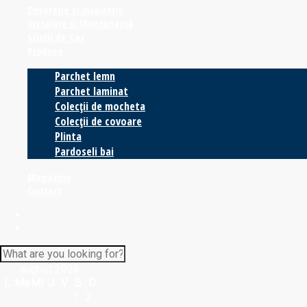
Decorație și Inspirație
Instalare și Mentenanță
Studii de Caz
Produse
Parchet lemn
Parchet laminat
Colecții de mocheta
Colecții de covoare
Plinta
Pardoseli bai
Magazine
Contact
august 2026
L
Ma
Mi
J
V
S
D
1
2