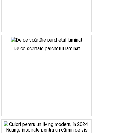
De ce scărțâie parchetul laminat