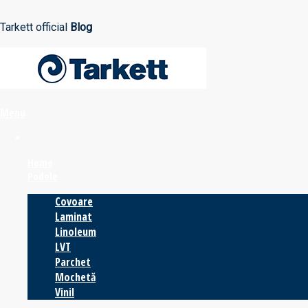
Tarkett official
Blog
Menu
Home
Podele
Covoare
Laminat
Linoleum
LVT
Parchet
Mochetă
Vinil