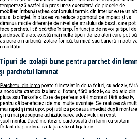
temperează astfel din presiunea exercitată de piesele de
mobilier. Îmbunătățirea confortului termic din interior este un alt
atu al izolației. În plus ea va reduce zgomotul de impact și va
diminua micile diferențe de nivel ale stratului de bază, care pot
face parchetul să scârțâie în timp. În funcție de nevoi și tipul de
pardoseală ales, există mai multe tipuri de izolatori care pot să
asigure o mai bună izolare fonică, termică sau barieră împotriva
umidității.
Tipuri de izolații bune pentru parchet din lemn
și parchetul laminat
Parchetul din lemn
poate fi instalat în două feluri, cu adeziv, fără
a necesita strat de izolare și flotant, fără adeziv, cu izolație din
plută sau Tarkoflex. Este de preferat să-l montezi fără adeziv,
pentru că beneficiezi de mai multe avantaje. Se realizează mult
mai rapid și mai ușor, poți utiliza podeaua imediat după montare
și nu mai presupune achiziționarea adezivului, un cost
suplimentar. Dacă montezi o pardoseală din lemn cu sistem
flotant de prindere, izolația este obligatorie.