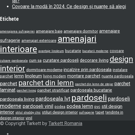
lat?
Covoare la modă în 2024. Ce design și nuanțe să alegi
Etichete
amenajare
amenajare baie
amenajare dormitor
amenajarea sufrageriei
amenajari
sufragerie
amenajari exterioare
interioare
bucatarie
covoare
avantaje linoleum
bucatarii moderne
design
curatare pardoseli
decorare living
cum sa
culoare pardoseala
interior
incalzire prin pardoseala
dormitoare moderne
instalare
lemn
linoleum
montare parchet
parchet
living modern
nuante pardoseala
parchet din lemn
parchet
parchet
parchet din lemn de stejar
laminat
pardoseala bucatarie
parchet stratificat
parchet living
pardoseli
pardoseala lvt
pardoseli
pardoseala living
moderne
pardoseli vinil
podea lemn
stil design
podea
pvc
interior
stiluri design interior
tapet
tendinte in
stilul shabby chic
sufragerie
design interior
vinil
© Copyright Tarkett by
Tarkett Romania