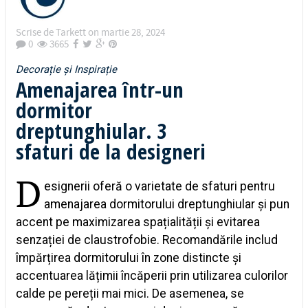
Scrise de
Tarkett
on
martie 28, 2024
0
3665
Decorație și Inspirație
Amenajarea într-un
dormitor
dreptunghiular. 3
sfaturi de la designeri
D
esignerii oferă o varietate de sfaturi pentru
amenajarea dormitorului dreptunghiular și pun
accent pe maximizarea spațialității și evitarea
senzației de claustrofobie. Recomandările includ
împărțirea dormitorului în zone distincte și
accentuarea lățimii încăperii prin utilizarea culorilor
calde pe pereții mai mici. De asemenea, se