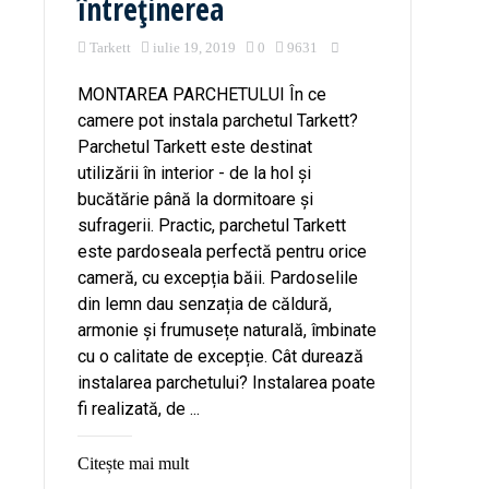
întreținerea
Tarkett
iulie 19, 2019
0
9631
MONTAREA PARCHETULUI În ce
camere pot instala parchetul Tarkett?
Parchetul Tarkett este destinat
utilizării în interior - de la hol și
bucătărie până la dormitoare și
sufragerii. Practic, parchetul Tarkett
este pardoseala perfectă pentru orice
cameră, cu excepția băii. Pardoselile
din lemn dau senzația de căldură,
armonie și frumusețe naturală, îmbinate
cu o calitate de excepție. Cât durează
instalarea parchetului? Instalarea poate
fi realizată, de ...
Citește mai mult