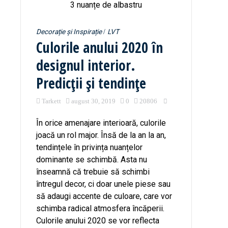
Decorație și Inspirație
LVT
Culorile anului 2020 în
designul interior.
Predicții și tendințe
Tarkett
august 30, 2019
0
20806
În orice amenajare interioară, culorile
joacă un rol major. Însă de la an la an,
tendințele în privința nuanțelor
dominante se schimbă. Asta nu
înseamnă că trebuie să schimbi
întregul decor, ci doar unele piese sau
să adaugi accente de culoare, care vor
schimba radical atmosfera încăperii.
Culorile anului 2020 se vor reflecta