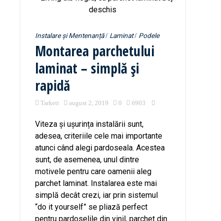
Instalare și Mentenanță
Laminat
Podele
Montarea parchetului
laminat – simplă și
rapidă
Tarkett
august 2, 2019
0
6903
Viteza și ușurința instalării sunt,
adesea, criteriile cele mai importante
atunci când alegi pardoseala. Acestea
sunt, de asemenea, unul dintre
motivele pentru care oamenii aleg
parchet laminat. Instalarea este mai
simplă decât crezi, iar prin sistemul
“do it yourself” se pliază perfect
pentru pardoselile din vinil, parchet din