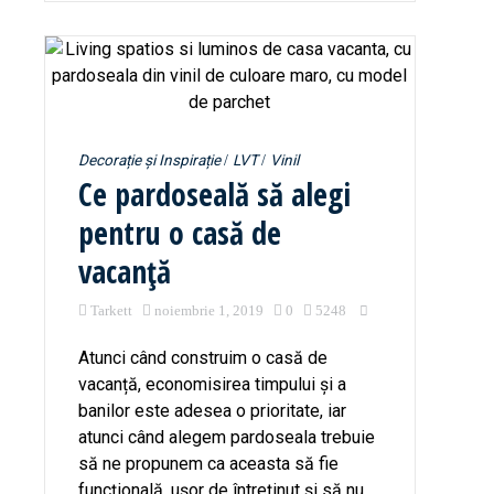
Decorație și Inspirație
LVT
Vinil
Ce pardoseală să alegi
pentru o casă de
vacanță
Tarkett
noiembrie 1, 2019
0
5248
Atunci când construim o casă de
vacanță, economisirea timpului și a
banilor este adesea o prioritate, iar
atunci când alegem pardoseala trebuie
să ne propunem ca aceasta să fie
funcțională, ușor de întreținut și să nu