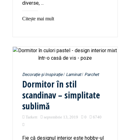
diverse, ...
Citește mai mult
Decorație și Inspirație
Laminat
Parchet
Dormitor în stil
scandinav – simplitate
sublimă
Tarkett
septembrie 13, 2019
0
6740
Fie că designul interior este hobby-ul