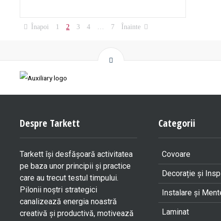
Înapoi
1
2
3
4
…
7
Înainte
Despre Tarkett
Categorii
Tarkett îşi desfăşoară activitatea
Covoare
pe baza unor principii şi practice
Decorație și Insp
care au trecut testul timpului.
Pilonii noştri strategici
Instalare și Men
canalizează energia noastră
Laminat
creativă şi productivă, motivează