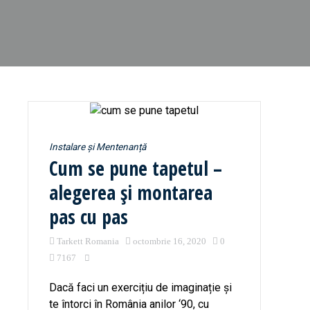
Instalare și Mentenanță
Cum se pune tapetul –
alegerea și montarea
pas cu pas
Tarkett Romania
octombrie 16, 2020
0
7167
Dacă faci un exercițiu de imaginație și
te întorci în România anilor ‘90, cu