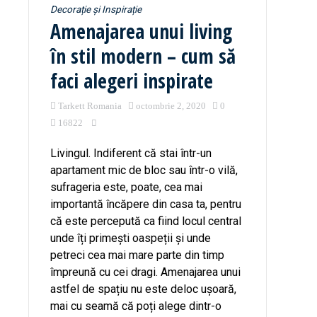
Decorație și Inspirație
Amenajarea unui living
în stil modern – cum să
faci alegeri inspirate
Tarkett Romania
octombrie 2, 2020
0
16822
Livingul. Indiferent că stai într-un
apartament mic de bloc sau într-o vilă,
sufrageria este, poate, cea mai
importantă încăpere din casa ta, pentru
că este percepută ca fiind locul central
unde îți primești oaspeții și unde
petreci cea mai mare parte din timp
împreună cu cei dragi. Amenajarea unui
astfel de spațiu nu este deloc ușoară,
mai cu seamă că poți alege dintr-o