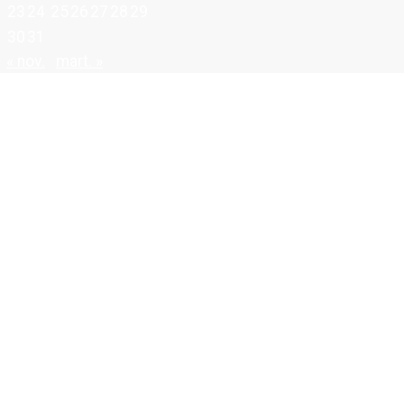
23
24
25
26
27
28
29
30
31
« nov.
mart. »
1 articol din luna
12/2019