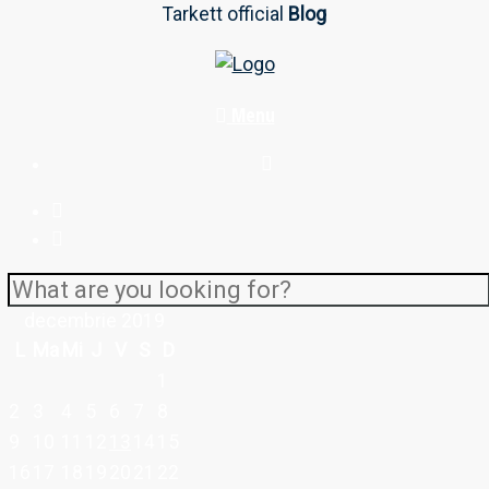
Tarkett official
Blog
Menu
decembrie 2019
L
Ma
Mi
J
V
S
D
1
2
3
4
5
6
7
8
9
10
11
12
13
14
15
16
17
18
19
20
21
22