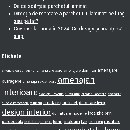
De ce scărțâie parchetul laminat
Direcția de montare a parchetului laminat: pe lung
sau pe lat?
Covoare la modă în 2024. Ce design și nuanțe să
alegi
Etichete
amenajare
amenajare baie
amenajare dormitor
amenajarea sufrageriei
amenajari
sufragerie
amenajari exterioare
interioare
bucatarie
covoare
avantaje linoleum
bucatarii moderne
curatare pardoseli
decorare living
cum sa
culoare pardoseala
design interior
incalzire prin
dormitoare moderne
pardoseala
lemn
linoleum
montare
instalare parchet
living modern